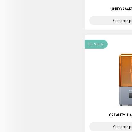
UNIFORMA
Comprar p
En Stock
CREALITY H
Comprar p