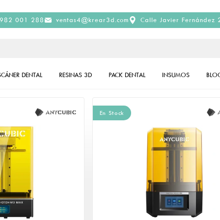
982 001 288
ventas4@krear3d.com
Calle Javier Fernández 
SCÁNER DENTAL
RESINAS 3D
PACK DENTAL
INSUMOS
BLO
En Stock