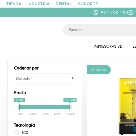
TIENDA
INDUSTRIA
DENTAL
SOPORTE
934 760 404
IMPRESORAS 3D
E
Ordenar por
En Stock
Defecto
Precio
1,100
12,000
1,100
3,825
6,550
9,275
12,000
Tecnología
LCD