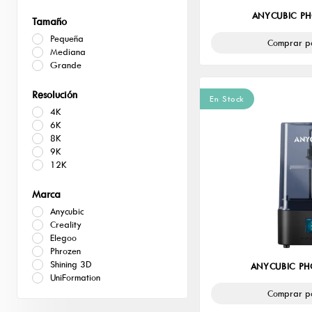
ANYCUBIC P
Tamaño
Pequeña
Comprar p
Mediana
Grande
Resolución
En Stock
4K
6K
8K
9K
12K
Marca
Anycubic
Creality
Elegoo
Phrozen
Shining 3D
ANYCUBIC P
UniFormation
Comprar p