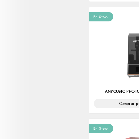
En Stock
ANYCUBIC PHO
Comprar p
En Stock