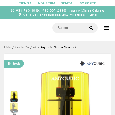
TIENDA
INDUSTRIA
DENTAL
SOPORTE
934 760 404
982 001 288
ventas4@krear3d.com
Calle Javier Fernández 262 Miraflores - Lima
Inicio
/
Resolución
/
4K
/ Anycubic Photon Mono X2
En Stock