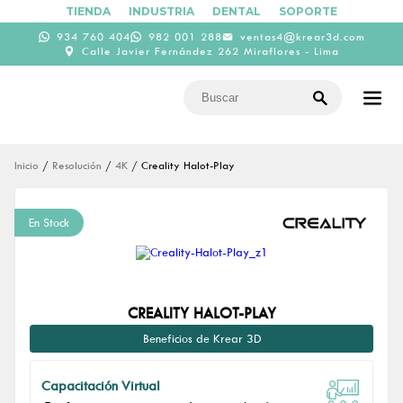
TIENDA
INDUSTRIA
DENTAL
SOPORTE
934 760 404
982 001 288
ventas4@krear3d.com
Calle Javier Fernández 262 Miraflores - Lima
Inicio
/
Resolución
/
4K
/ Creality Halot-Play
En Stock
CREALITY HALOT-PLAY
Beneficios de Krear 3D
Capacitación Virtual