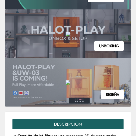
UNBOXING
RESEÑA
DESCRIPCIÓN
La
Creality Halot-Play
es una impresora 3D de vanguardia