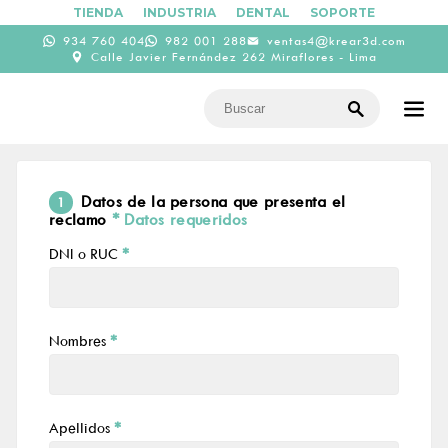
TIENDA
INDUSTRIA
DENTAL
SOPORTE
934 760 404
982 001 288
ventas4@krear3d.com
Calle Javier Fernández 262 Miraflores - Lima
Datos de la persona que presenta el
1
reclamo
* Datos requeridos
DNI o RUC
*
Nombres
*
Apellidos
*