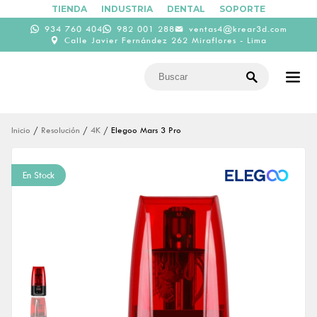
TIENDA
INDUSTRIA
DENTAL
SOPORTE
934 760 404
982 001 288
ventas4@krear3d.com
Calle Javier Fernández 262 Miraflores - Lima
Inicio
/
Resolución
/
4K
/ Elegoo Mars 3 Pro
En Stock