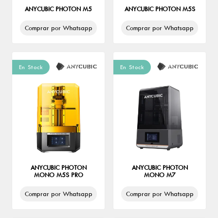
LCD
ANYCUBIC PHOTON M5
ANYCUBIC PHOTON M5S
Postprocesado
Comprar por Whatsapp
Comprar por Whatsapp
Tamaño
Mediana
Resolución
En Stock
En Stock
4K
6K
8K
9K
12K
Marca
Anycubic
Creality
Elegoo
ANYCUBIC PHOTON
ANYCUBIC PHOTON
Phrozen
MONO M5S PRO
MONO M7
Shining 3D
UniFormation
Comprar por Whatsapp
Comprar por Whatsapp