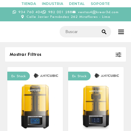
TIENDA
INDUSTRIA
DENTAL
SOPORTE
934 760 404
982 001 288
ventas4@krear3d.com
Calle Javier Fernández 262 Miraflores - Lima
Mostrar Filtros
Ordenar por
En Stock
En Stock
Defecto
Precio
600
12,000
600
3,450
6,300
9,150
12,000
Tecnología