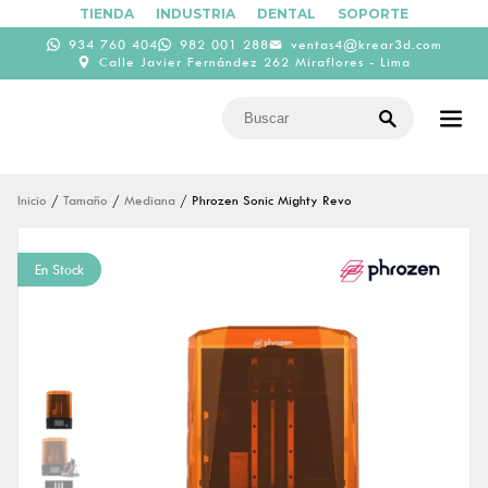
TIENDA
INDUSTRIA
DENTAL
SOPORTE
934 760 404
982 001 288
ventas4@krear3d.com
Calle Javier Fernández 262 Miraflores - Lima
Inicio
/
Tamaño
/
Mediana
/ Phrozen Sonic Mighty Revo
En Stock