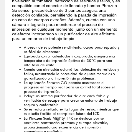
nivelación automática, detección de residuos y fallos, y es
compatible con el conector de llenado y bomba Phrozen.
Su sensor piezoeléctrico de 3 puntos asegura una
detección confiable, permitiendo la parada de impresión
en caso de cuerpos extraños. Además, cuenta con una
cámara integrada para monitorear el proceso de
impresión en cualquier momento, junto con un elemento
calefactor incorporado y un purificador de aire eficiente
para un entorno de trabajo limpio.
A pesar de su potente rendimiento, ocupa poco espacio y
es fácil de almacenar.
Equipada con un calentador incorporado, asegura una
temperatura de impresión óptima de 30°C para una
alta tasa de éxito.
Cuenta con nivelación automática, detección de residuos y
fallos, minimizando la necesidad de ajustes manuales y
garantizando una impresión sin problemas.
La aplicación Phrozen GO permite monitorear el
progreso en tiempo real para un control total sobre el
proceso de impresión.
Incluye un sistema purificador de aire enchufable y
ventilación de escape para crear un entorno de trabajo
seguro y confortable.
Su estructura sellada evita fugas de resina, mientras que
su diseño facilita el reemplazo futuro del LCD.
Mighty
La Phrozen Sonic
14K se destaca por su
excelente construcción premium y su tapa elevable,
proporcionando una experiencia de impresión
conveniente y confiable.