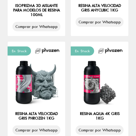
Modelo de Estudio
ISOPRIZMA 3D AISLANTE
RESINA ALTA VELOCIDAD
PARA MODELOS DE RESINA
GRIS ANYCUBIC 1KG
Marca
100ML
Anycubic
Comprar por Whatsapp
Comprar por Whatsapp
Esun
Phrozen
Prizma 3D
Shining 3D
En Stock
En Stock
RESINA ALTA VELOCIDAD
RESINA AQUA 4K GRIS
GRIS PHROZEN 1KG
1KG
Comprar por Whatsapp
Comprar por Whatsapp