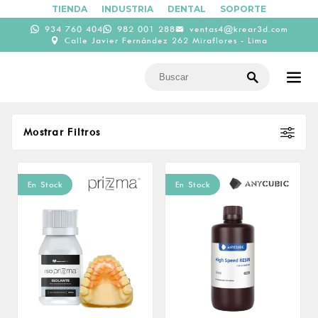
TIENDA
INDUSTRIA
DENTAL
SOPORTE
934 760 404
982 001 288
ventas4@krear3d.com
Calle Javier Fernández 262 Miraflores - Lima
Mostrar Filtros
Ordenar por
En Stock
En Stock
Defecto
Precio
65
700
65
224
383
541
700
Aplicación