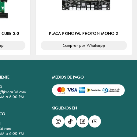
 CURE 2.0
PLACA PRINCIPAL PHOTON MONO X
pp
Comprar por Whatsapp
IENTE
MEDIOS DE PAGO
0
te@krear3d.com
 AM a 6:00 PM
SIGUENOS EN
ICO
1
3d.com
 AM a 6:00 PM