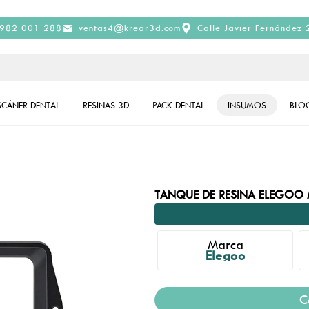
982 001 288
ventas4@krear3d.com
Calle Javier Fernández 
SCÁNER DENTAL
RESINAS 3D
PACK DENTAL
INSUMOS
BLO
TANQUE DE RESINA ELEGOO 
Marca
Elegoo
C