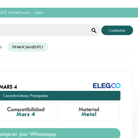
262 Miraflores - Lima
Contactar
G
FINANCIAMIENTO
MARS 4
Características Principales
Compatibilidad
Material
Mars 4
Metal
omprar por Whatsapp