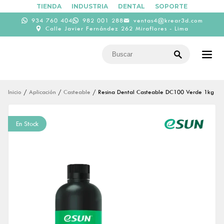
TIENDA
INDUSTRIA
DENTAL
SOPORTE
934 760 404
982 001 288
ventas4@krear3d.com
Calle Javier Fernández 262 Miraflores - Lima
Inicio
/
Aplicación
/
Casteable
/ Resina Dental Casteable DC100 Verde 1kg
En Stock