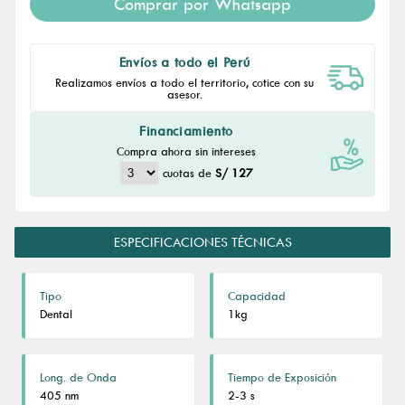
Comprar por Whatsapp
Envíos a todo el Perú
Realizamos envíos a todo el territorio, cotice con su
asesor.
Financiamiento
Compra ahora sin intereses
cuotas de
S/ 127
ESPECIFICACIONES TÉCNICAS
Tipo
Capacidad
Dental
1kg
Long. de Onda
Tiempo de Exposición
405 nm
2-3 s