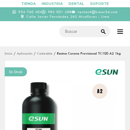
TIENDA
INDUSTRIA
DENTAL
SOPORTE
934 760 404
982 001 288
ventas4@krear3d.com
Calle Javier Fernández 262 Miraflores - Lima
Inicio
/
Aplicación
/
Casteable
/ Resina Corona Provisional TC100 A2 1kg
En Stock