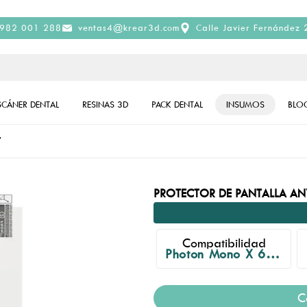
982 001 288
ventas4@krear3d.com
Calle Javier Fernández 
SCÁNER DENTAL
RESINAS 3D
PACK DENTAL
INSUMOS
BLO
″
PROTECTOR DE PANTALLA AN
Compatibilidad
Photon Mono X 6K, M3 Plus
C