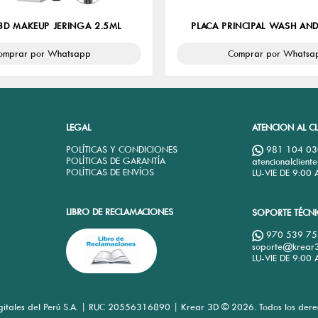
3D MAKEUP JERINGA 2.5ML
PLACA PRINCIPAL WASH AND
omprar por Whatsapp
Comprar por Whatsa
LEGAL
ATENCION AL CL
2
POLÍTICAS Y CONDICIONES
981 104 03
POLÍTICAS DE GARANTÍA
atencionalclien
M
POLÍTICAS DE ENVÍOS
LU-VIE DE 9:00
LIBRO DE RECLAMACIONES
SOPORTE TÉCN
970 539 75
soporte@krear
LU-VIE DE 9:00
igitales del Perú S.A. | RUC 20556316890 | Krear 3D © 2026. Todos los dere