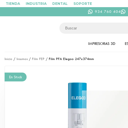
TIENDA
INDUSTRIA
DENTAL
SOPORTE
934 760 404
IMPRESORAS 3D
E
Inicio
/
Insumos
/
Film FEP
/ Film PFA Elegoo 247x374mm
En Stock