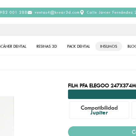
982 001 288
ventas4@krear3d.com
Calle Javier Fernández 
SCÁNER DENTAL
RESINAS 3D
PACK DENTAL
INSUMOS
BLO
FILM PFA ELEGOO 247X374
Compatibilidad
Jupiter
C