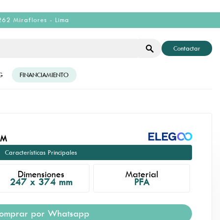
262 Miraflores - Lima
Contactar
G
FINANCIAMIENTO
MM
Características Principales
Dimensiones
Material
247 x 374 mm
PFA
omprar por Whatsapp