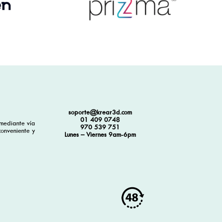
soporte@krear3d.com
01 409 0748
mediante vía
970 539 751
conveniente y
Lunes – Viernes 9am-6pm