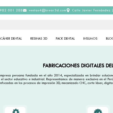
982 001 288
ventas4@krear3d.com
Calle Javier Fernández 
SCÁNER DENTAL
RESINAS 3D
PACK DENTAL
INSUMOS
BLO
FABRICACIONES DIGITALES DEL
mpresa peruana fundada en el año 2014, especializada en brindar soluciones
 el sector educativo e industrial. Representamos de manera exclusiva en el P
nfocadas en los procesos de impresión 3D, mecanizado CNC, corte láser, digita