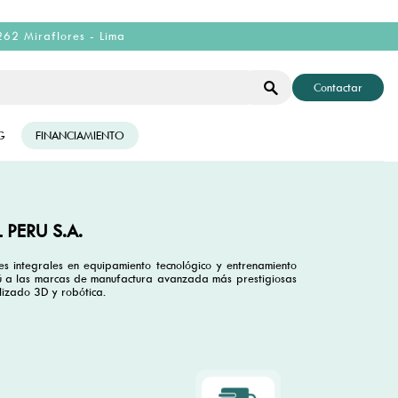
262 Miraflores - Lima
Contactar
G
FINANCIAMIENTO
 PERU S.A.
 integrales en equipamiento tecnológico y entrenamiento
erú a las marcas de manufactura avanzada más prestigiosas
lizado 3D y robótica.